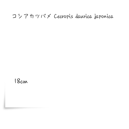
​亜種
コシアカツバメ Cecropis daurica japonica
​体長
18cm