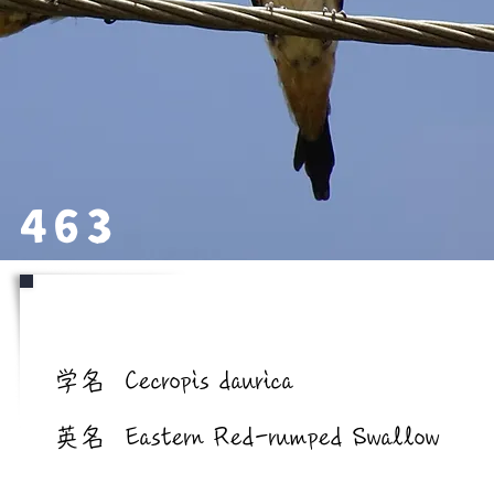
463
学名/英名
学名
Cecropis daurica
英名
Eastern Red-rumped Swallow