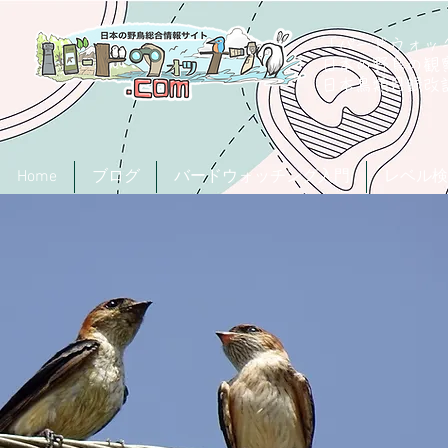
「バードウォッチ
日本の野鳥の観
​日本鳥類目録
Home
ブログ
バードウォッチング入門
レベル検