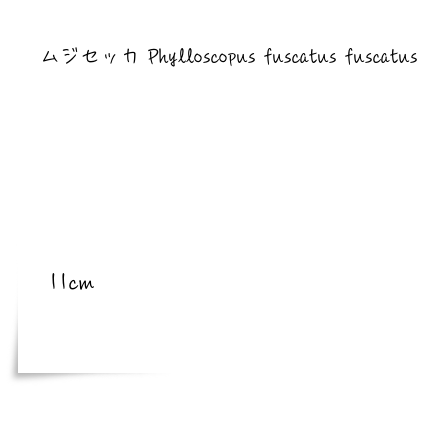
​亜種
ムジセッカ Phylloscopus fuscatus fuscatus
​体長
11cm