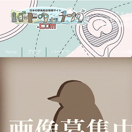
「バードウォッチ
日本の野鳥の観
​日本鳥類目録
Home
ブログ
バードウォッチング入門
レベル検