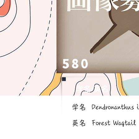
580
学名/英名
学名
Dendronanthus i
英名
Forest Wagtail