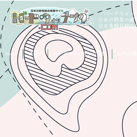
「バードウォッチ
日本の野鳥の観
​日本鳥類目録
Home
ブログ
バードウォッチング入門
レベル検