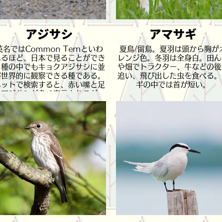
アジサシ
アマサギ
英名ではCommon Ternといわ
夏鳥/留鳥。夏羽は頭から胸が
れるほど、日本で見ることができ
レンジ色。冬羽は全身白。田ん
る種の中でもキョクアジサシに並
や畑でトラクター、牛などの後
び世界的に観察できる種である。
追い、飛び出した虫を食べる。
ネットで検索すると、赤い嘴と足
ギの中では首が短い。
のアジサシが多く表示されるが、
赤いくちばしのアジサシは亜種ア
カアシアジサシである。