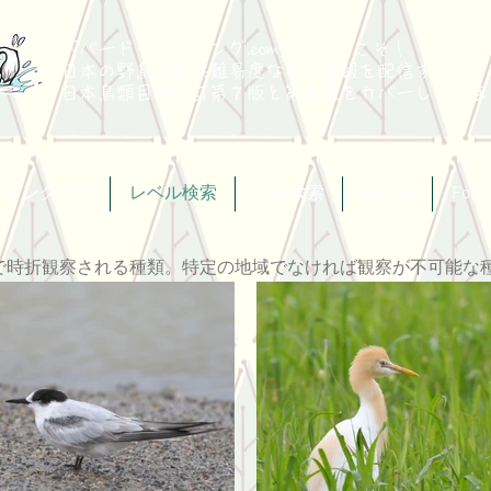
「バードウォッチング.com」へようこそ！
日本の野鳥の観察難易度などの情報を配信するサイ
​日本鳥類目録改訂第７版と第８版
をカバーしていま
ッチング入門
レベル検索
名前検索
種類別
For
で時折観察される種類。特定の地域でなければ観察が不可能な種