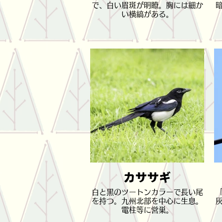
で、白い眉斑が明瞭。胸には細か
い横縞がある。
カササギ
白と黒のツートンカラーで長い尾
を持つ。九州北部を中心に生息。
電柱等に営巣。