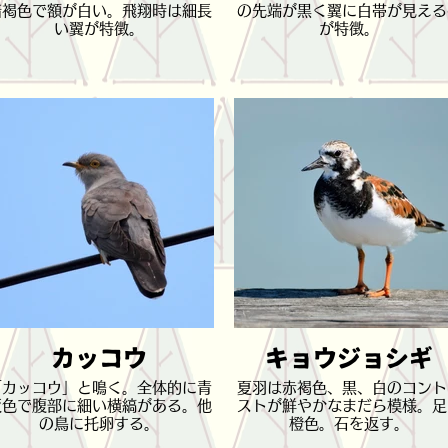
暗褐色で額が白い。飛翔時は細長
の先端が黒く翼に白帯が見える
い翼が特徴。
が特徴。
カッコウ
キョウジョシギ
「カッコウ」と鳴く。全体的に青
夏羽は赤褐色、黒、白のコント
灰色で腹部に細い横縞がある。他
ストが鮮やかなまだら模様。足
の鳥に托卵する。
橙色。石を返す。