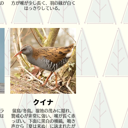
の
方が嘴が少し長く、羽の縁が白く
はっきりしている。
クイナ
ラ
留鳥/冬鳥。湿地の茂みに隠れ、
は
警戒心が非常に強い。嘴が長く赤
っぽい。下面に黒白の横縞。鳴き
声から「夏は来ぬ」に詠まれたが