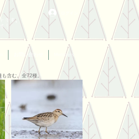
ログイン
トです。
す！
um
お問い合わせ
Members
も含む。全72種。