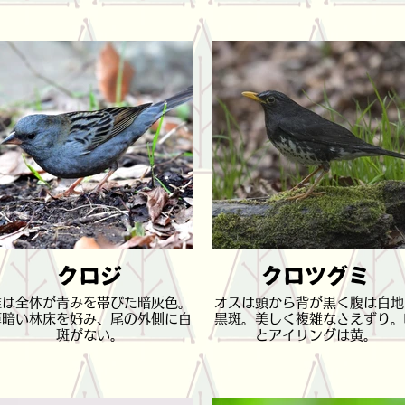
クロジ
クロツグミ
雄は全体が青みを帯びた暗灰色。
オスは頭から背が黒く腹は白地
薄暗い林床を好み、尾の外側に白
黒斑。美しく複雑なさえずり。
斑がない。
とアイリングは黄。