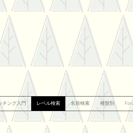
ッチング入門
レベル検索
名前検索
種類別
For