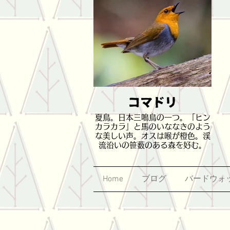
コマドリ
夏鳥。日本三鳴鳥の一つ。「ヒン
カラカラ」と馬のいななきのよう
な美しい声。オスは喉が橙色。渓
流沿いの笹薮のある森を好む。
Home
ブログ
バードウォ