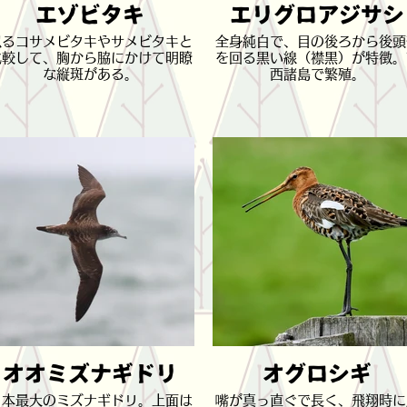
エゾビタキ
エリグロアジサシ
似るコサメビタキやサメビタキと
全身純白で、目の後ろから後頭
比較して、胸から脇にかけて明瞭
を回る黒い線（襟黒）が特徴。
な縦斑がある。
西諸島で繁殖。
オオミズナギドリ
オグロシギ
日本最大のミズナギドリ。上面は
嘴が真っ直ぐで長く、飛翔時に