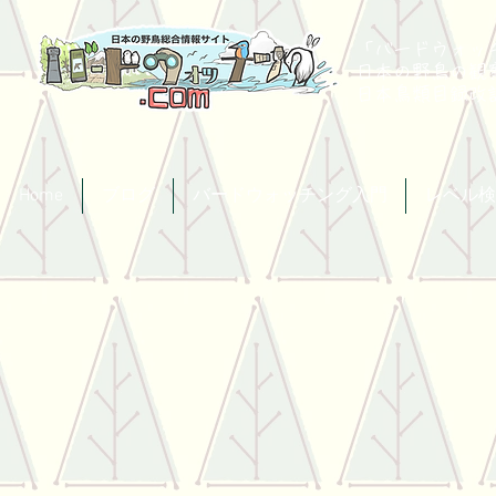
「バードウォッチ
日本の野鳥の観
​日本鳥類目録
Home
ブログ
バードウォッチング入門
レベル検