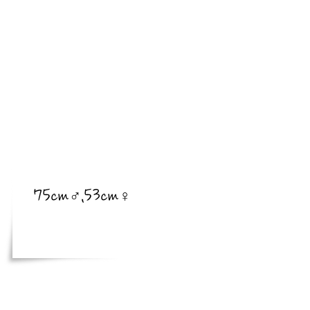
​亜種
​体長
75cm♂,53cm♀