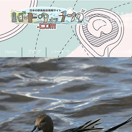
「バードウォッチ
日本の野鳥の観
​日本鳥類目録
Home
ブログ
バードウォッチング入門
レベル検