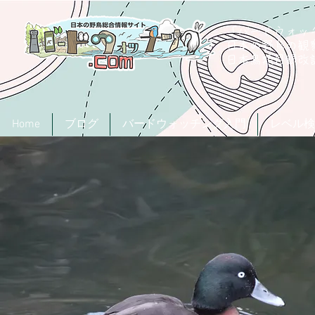
「バードウォッチ
日本の野鳥の観
​日本鳥類目録
Home
ブログ
バードウォッチング入門
レベル検