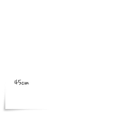
​亜種
​体長
45cm