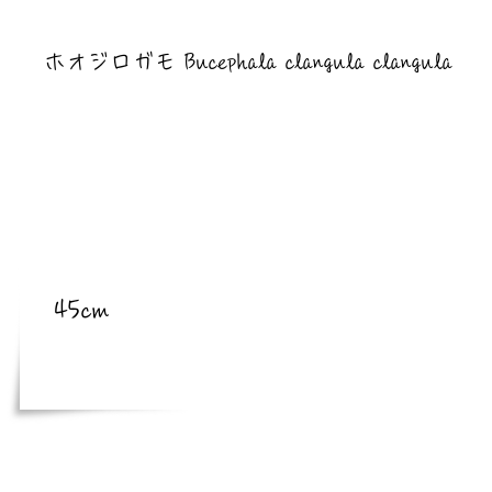
​亜種
ホオジロガモ Bucephala clangula clangula
​体長
45cm