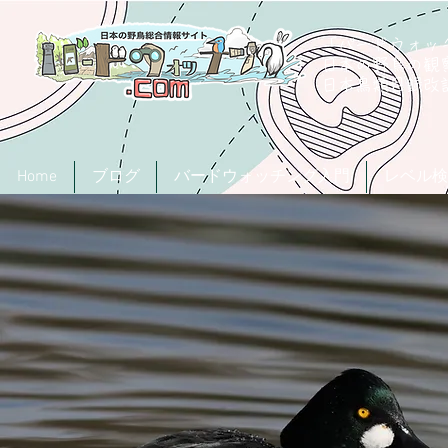
「バードウォッチ
日本の野鳥の観
​日本鳥類目録
Home
ブログ
バードウォッチング入門
レベル検