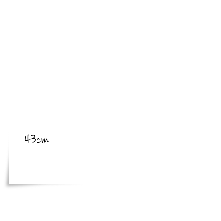
​亜種
​体長
43cm