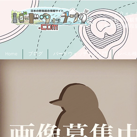
「バードウォッチ
日本の野鳥の観
​日本鳥類目録
Home
ブログ
バードウォッチング入門
レベル検