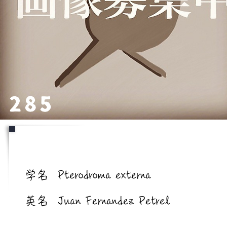
285
学名/英名
学名
Pterodroma externa
英名
Juan Fernandez Petrel