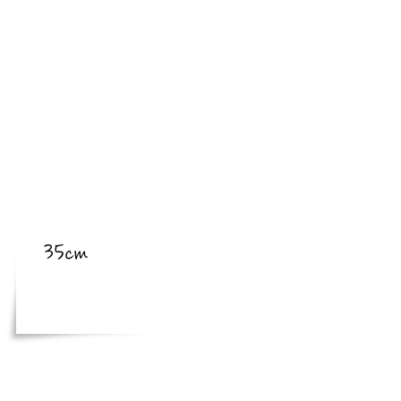
​亜種
​体長
35cm