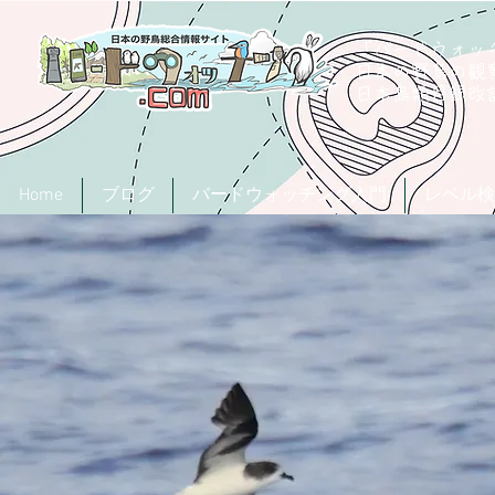
「バードウォッチ
日本の野鳥の観
​日本鳥類目録
Home
ブログ
バードウォッチング入門
レベル検