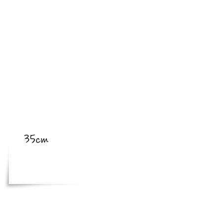
​亜種
​体長
35cm