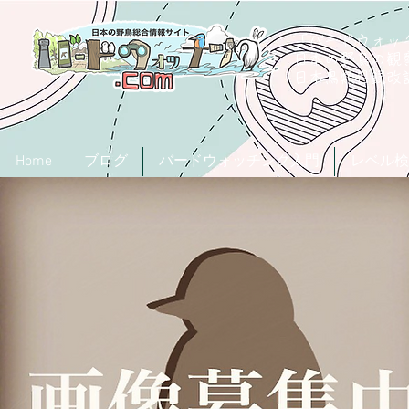
「バードウォッチ
日本の野鳥の観
​日本鳥類目録
Home
ブログ
バードウォッチング入門
レベル検