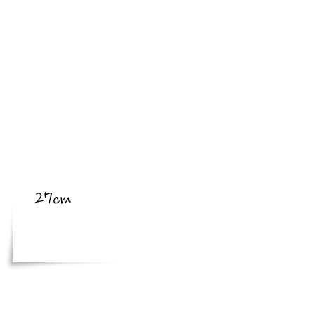
​亜種
​体長
27cm