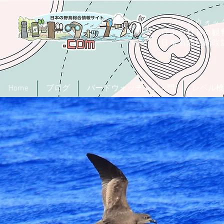
「バードウォッチ
日本の野鳥の観
​日本鳥類目録
Home
ブログ
バードウォッチング入門
レベル検