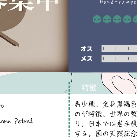
Band-rumpe
平均評価 5 /5
オス
メス
特徴
希少種。全身黒褐
ro
のが特徴。世界の
orm Petrel
り、日本では岩手
する。国の天然記