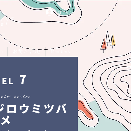
ログイン
トです。
す！
um
お問い合わせ
Members
7
VEL
ates castro
ジロウミツバ
メ