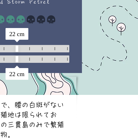
d Storm Petrel
平均評価 2 /5
22
cm
22
cm
色で、腰の白斑がない
繁殖地は限られてお
県の三貫島のみで繁殖
念物。