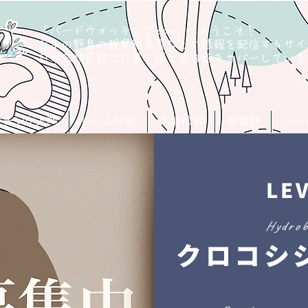
「バードウォッチング.com」へようこそ！
日本の野鳥の観察難易度などの情報を配信するサイ
​日本鳥類目録改訂第７版と第８版
をカバーしていま
ッチング入門
レベル検索
名前検索
種類別
For
LE
Hydrob
クロコシ