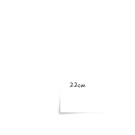
​亜種
​体長
22cm