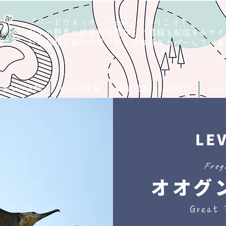
「バードウォッチング.com」へようこそ！
日本の野鳥の観察難易度などの情報を配信するサイ
​日本鳥類目録改訂第７版と第８版
をカバーしていま
ッチング入門
レベル検索
名前検索
種類別
For
LE
Freg
オオグ
Great 