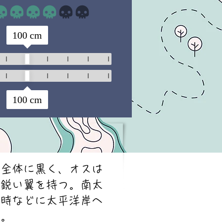
平均評価 3 /5
100
cm
100
cm
。全体に黒く、オスは
く鋭い翼を持つ。南太
風時などに太平洋岸へ
る。