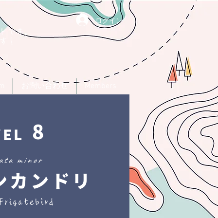
ログイン
トです。
す！
um
お問い合わせ
Members
8
VEL
ata minor
ンカンドリ
Frigatebird