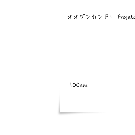
​亜種
オオグンカンドリ Fregata m
​体長
100cm