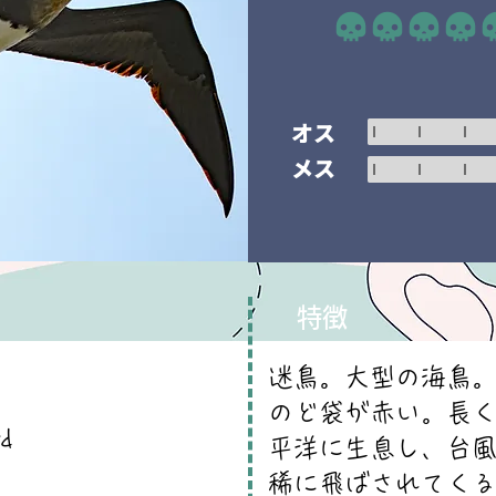
平均評価 5 /5
オス
メス
特徴
迷鳥。大型の海鳥
のど袋が赤い。長
rd
平洋に生息し、台
稀に飛ばされてく