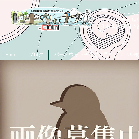
「バードウォッチ
日本の野鳥の観
​日本鳥類目録
Home
ブログ
バードウォッチング入門
レベル検