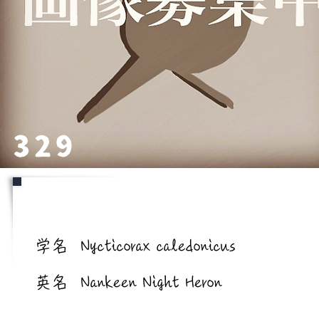
329
学名/英名
学名
Nycticorax caledonicus
英名
Nankeen Night Heron