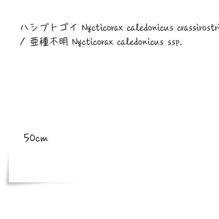
​亜種
ハシブトゴイ Nycticorax caledonicus crassirostr
/ 亜種不明 Nycticorax caledonicus ssp.
​体長
50cm