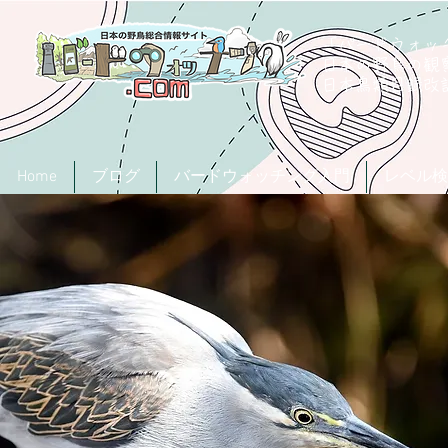
「バードウォッチ
日本の野鳥の観
​日本鳥類目録
Home
ブログ
バードウォッチング入門
レベル検