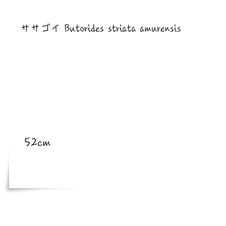
​亜種
ササゴイ Butorides striata amurensis
​体長
52cm