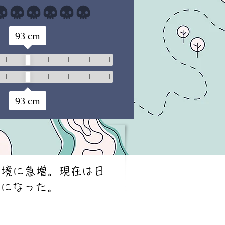
まだ評価はありません
93
cm
93
cm
代を境に急増。現在は日
うになった。