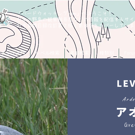
「バードウォッチング.com」へようこそ！
日本の野鳥の観察難易度などの情報を配信するサイ
​日本鳥類目録改訂第７版と第８版
をカバーしていま
ッチング入門
レベル検索
名前検索
種類別
For
LE
Arde
ア
Gre