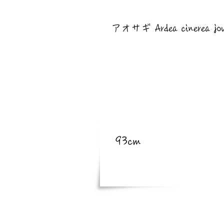
​亜種
アオサギ Ardea cinerea jo
​体長
93cm