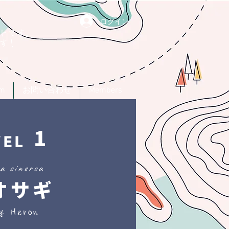
ログイン
トです。
す！
um
お問い合わせ
Members
1
VEL
a cinerea
オサギ
y Heron