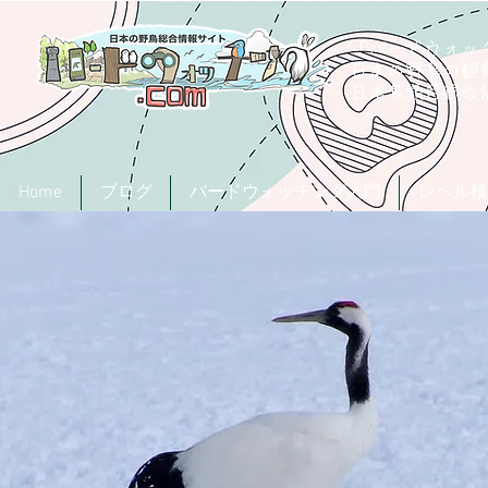
「バードウォッチ
日本の野鳥の観
​日本鳥類目録
Home
ブログ
バードウォッチング入門
レベル検