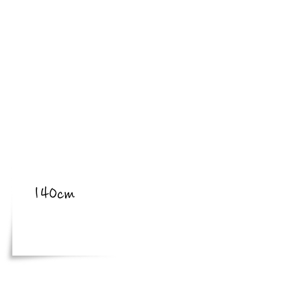
​亜種
​体長
140cm