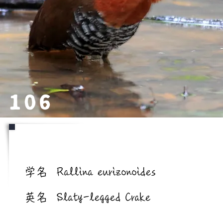
106
学名/英名
学名
Rallina eurizonoides
英名
Slaty-legged Crake