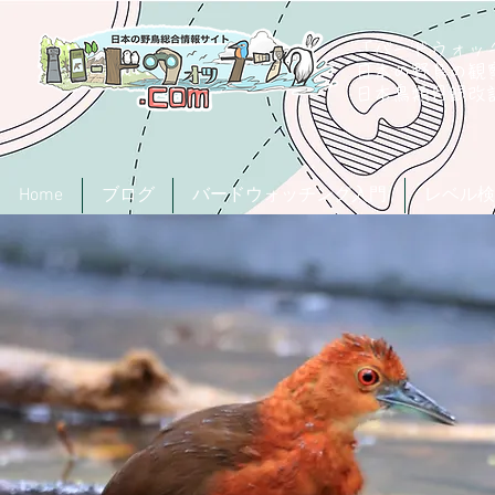
「バードウォッチ
日本の野鳥の観
​日本鳥類目録
Home
ブログ
バードウォッチング入門
レベル検