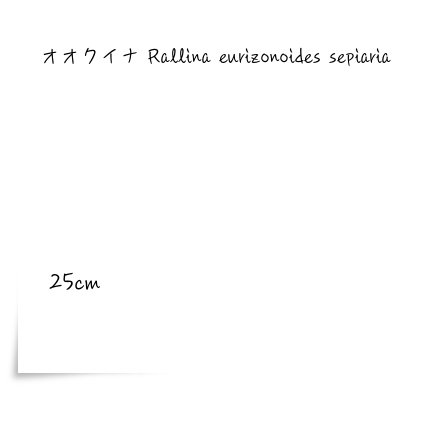
​亜種
オオクイナ Rallina eurizonoides sepiaria
​体長
25cm