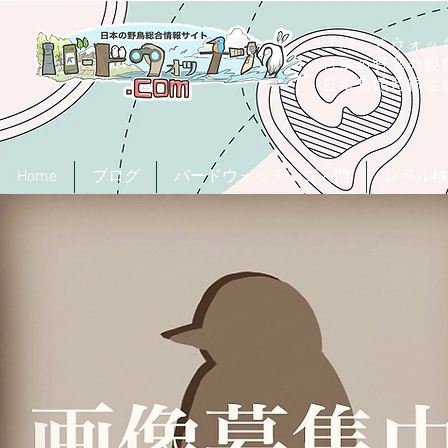
「バードウォッチ
日本の野鳥の観
​日本鳥類目録
Home
ブログ
バードウォッチング入門
レベル検