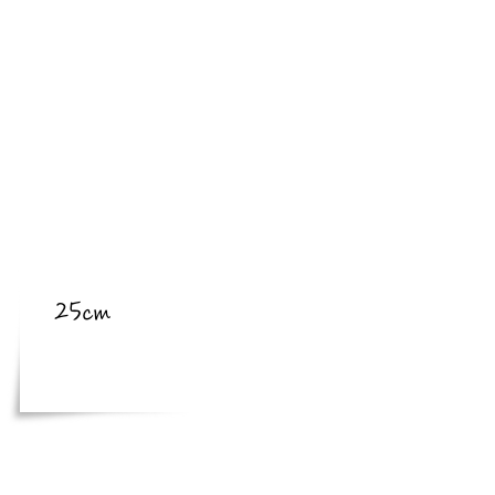
​亜種
​体長
25cm