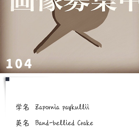
104
学名/英名
学名
Zapornia paykullii
英名
Band-bellied Crake