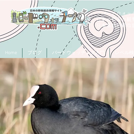
「バードウォッチ
日本の野鳥の観
​日本鳥類目録
Home
ブログ
バードウォッチング入門
レベル検