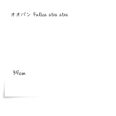
​亜種
オオバン Fulica atra atra
​体長
39cm