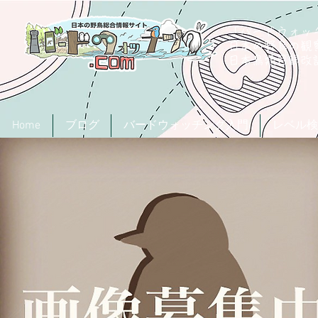
「バードウォッチ
日本の野鳥の観
​日本鳥類目録
Home
ブログ
バードウォッチング入門
レベル検