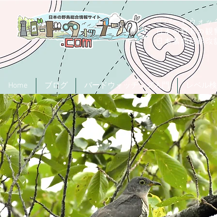
「バードウォッチ
日本の野鳥の観
​日本鳥類目録
Home
ブログ
バードウォッチング入門
レベル検