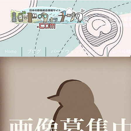
「バードウォッチ
日本の野鳥の観
​日本鳥類目録
Home
ブログ
バードウォッチング入門
レベル検