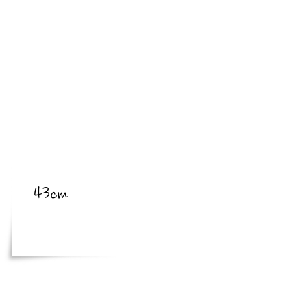
​亜種
​体長
43cm