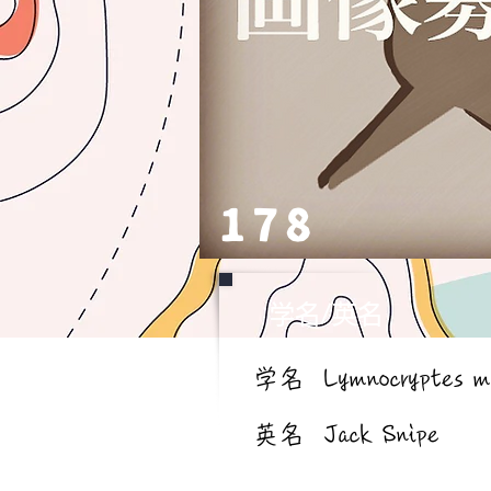
178
学名/英名
学名
Lymnocryptes m
英名
Jack Snipe