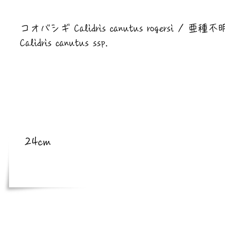
​亜種
コオバシギ Calidris canutus rogersi / 亜種不
Calidris canutus ssp.
​体長
24cm