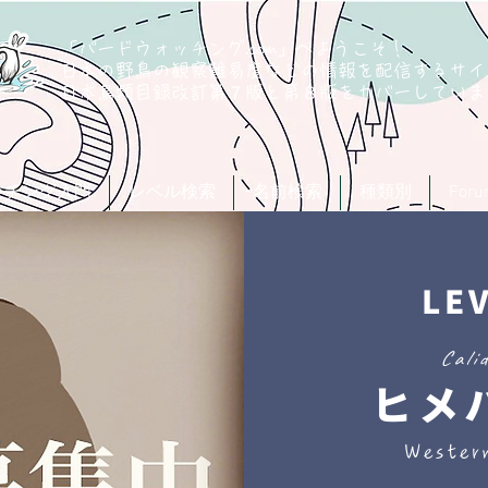
「バードウォッチング.com」へようこそ！
日本の野鳥の観察難易度などの情報を配信するサイ
​日本鳥類目録改訂第７版と第８版
をカバーしていま
ッチング入門
レベル検索
名前検索
種類別
For
LE
Cali
ヒメ
Wester