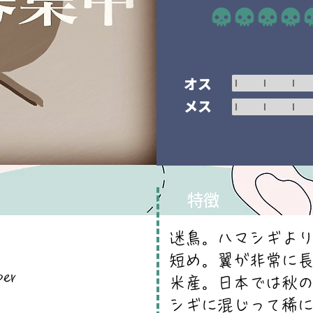
平均評価 5 /5
オス
メス
特徴
迷鳥。ハマシギよ
短め。翼が非常に
per
米産。日本では秋
シギに混じって稀