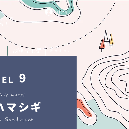
ログイン
トです。
す！
um
お問い合わせ
Members
9
VEL
dris mauri
ハマシギ
n Sandpiper