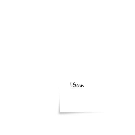
​亜種
​体長
16cm