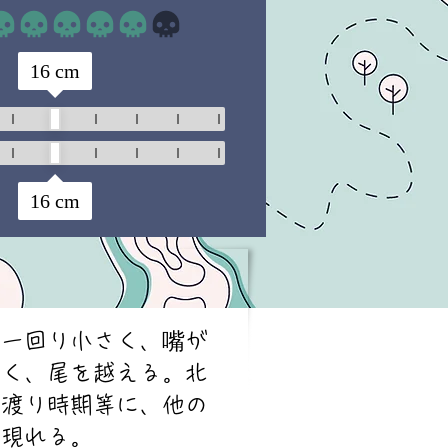
平均評価 4 /5
16
cm
16
cm
り一回り小さく、嘴が
長く、尾を越える。北
の渡り時期等に、他の
に現れる。