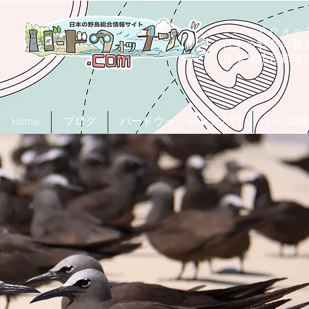
「バードウォッチ
日本の野鳥の観
​日本鳥類目録
Home
ブログ
バードウォッチング入門
レベル検