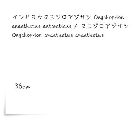
​亜種
インドヨウマミジロアジサシ Onychoprion
anaethetus antarcticus / マミジロアジサシ
Onychoprion anaethetus anaethetus
​体長
36cm