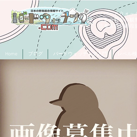
「バードウォッチ
日本の野鳥の観
​日本鳥類目録
Home
ブログ
バードウォッチング入門
レベル検