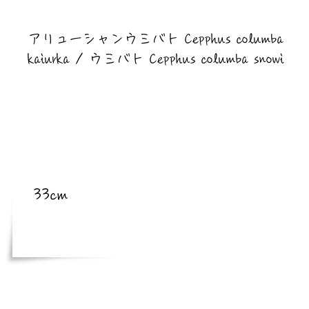
​亜種
アリューシャンウミバト Cepphus columba
kaiurka / ウミバト Cepphus columba snowi
​体長
33cm