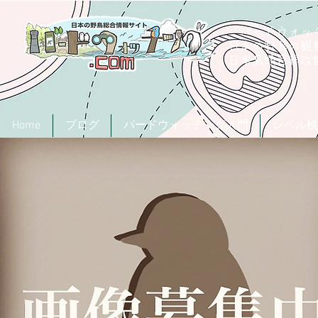
「バードウォッチ
日本の野鳥の観
​日本鳥類目録
Home
ブログ
バードウォッチング入門
レベル検