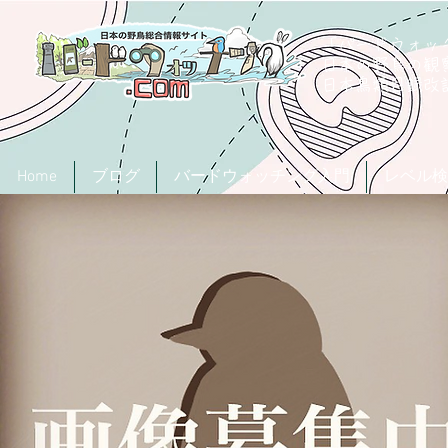
「バードウォッチ
日本の野鳥の観
​日本鳥類目録
Home
ブログ
バードウォッチング入門
レベル検