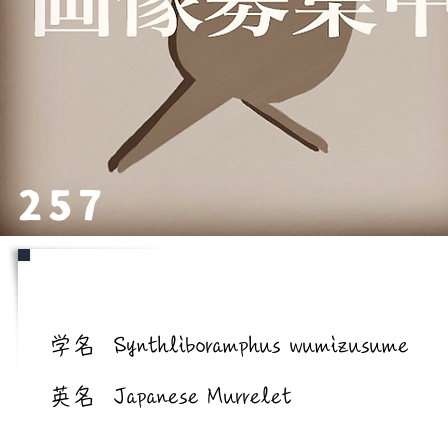
257
学名/英名
学名
Synthliboramphus wumizusume
英名
Japanese Murrelet