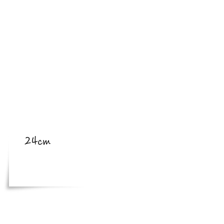
​亜種
​体長
24cm