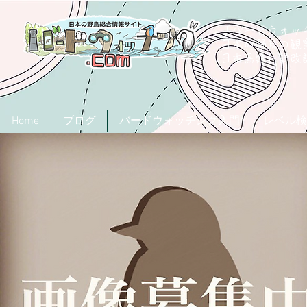
「バードウォッチ
日本の野鳥の観
​日本鳥類目録
Home
ブログ
バードウォッチング入門
レベル検