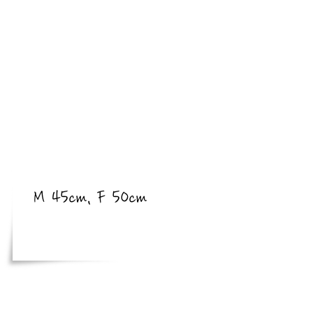
​亜種
​体長
M 45cm, F 50cm