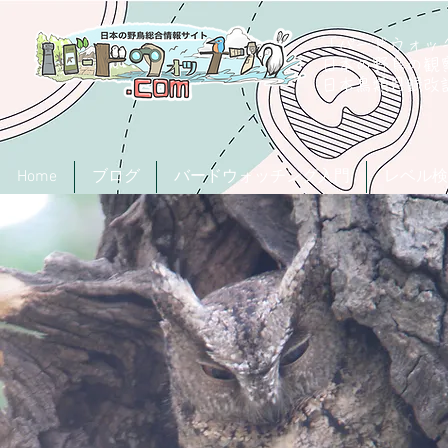
「バードウォッチ
日本の野鳥の観
​日本鳥類目録
Home
ブログ
バードウォッチング入門
レベル検