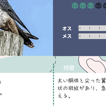
平均評価 3 /5
オス
メス
特徴
太い胴体と尖った
s
状の斑紋があり、
n
える。