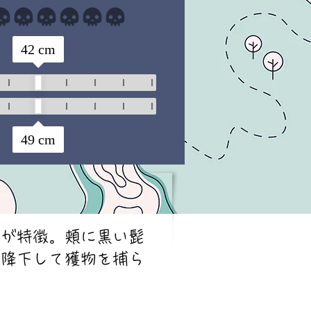
まだ評価はありません
42
cm
49
cm
翼が特徴。頬に黒い髭
急降下して獲物を捕ら