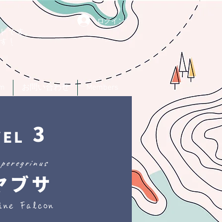
ログイン
トです。
す！
um
お問い合わせ
Members
3
VEL
 peregrinus
ヤブサ
ine Falcon