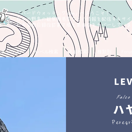
「バードウォッチング.com」へようこそ！
日本の野鳥の観察難易度などの情報を配信するサイ
​日本鳥類目録改訂第７版と第８版
をカバーしていま
ッチング入門
レベル検索
名前検索
種類別
For
LE
Falco
ハ
Peregr