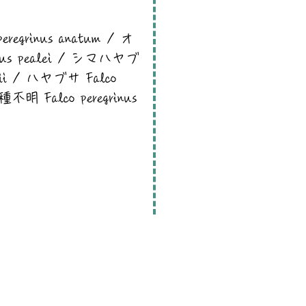
grinus anatum / オ
nus pealei / シマハヤブ
uitii / ハヤブサ Falco
 亜種不明 Falco peregrinus