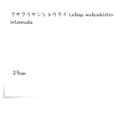
​亜種
アサクラサンショウクイ Lalage melaschistos
intermedia
​体長
23cm