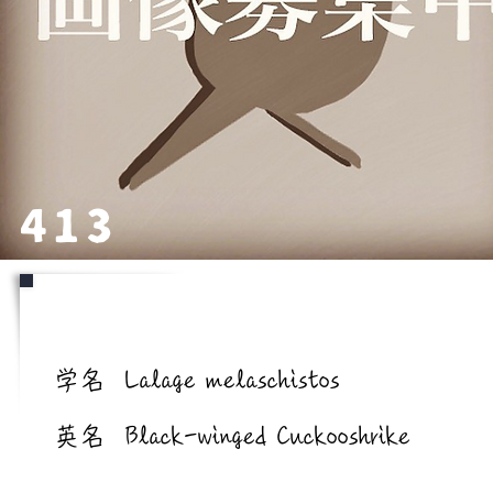
413
学名/英名
学名
Lalage melaschistos
英名
Black-winged Cuckooshrike