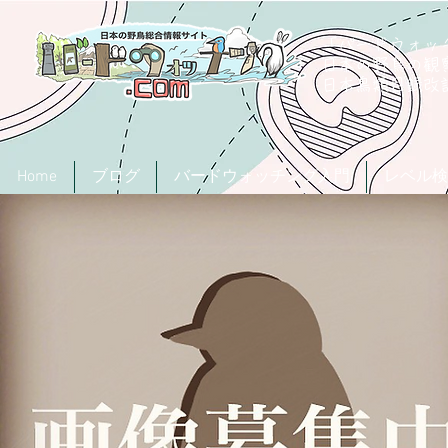
「バードウォッチ
日本の野鳥の観
​日本鳥類目録
Home
ブログ
バードウォッチング入門
レベル検