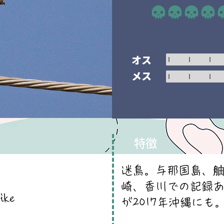
平均評価 5 /5
オス
メス
特徴
迷鳥。与那国島、
崎、香川での記録
ike
が2017年沖縄にも