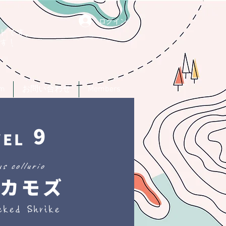
ログイン
トです。
す！
um
お問い合わせ
Members
9
VEL
s collurio
カモズ
cked Shrike