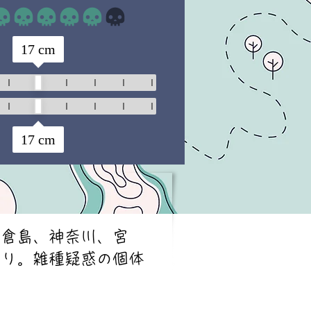
平均評価 4 /5
17
cm
17
cm
舳倉島、神奈川、宮
あり。雑種疑惑の個体
。