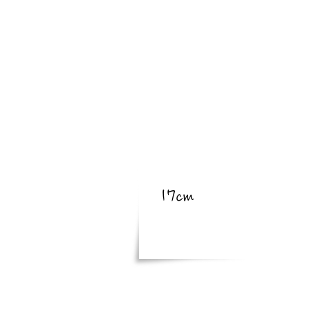
​亜種
​体長
17cm