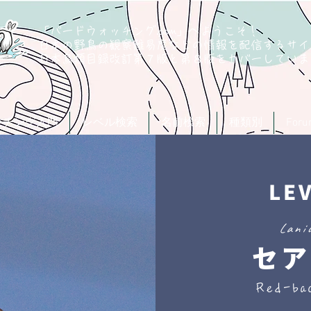
「バードウォッチング.com」へようこそ！
日本の野鳥の観察難易度などの情報を配信するサイ
​日本鳥類目録改訂第７版と第８版
をカバーしていま
ッチング入門
レベル検索
名前検索
種類別
For
LE
Laniu
セア
Red-ba