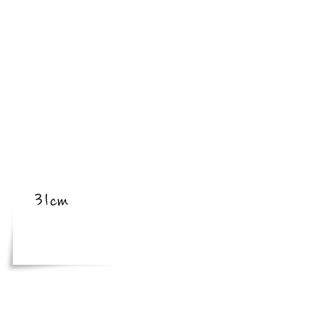
​亜種
​体長
31cm