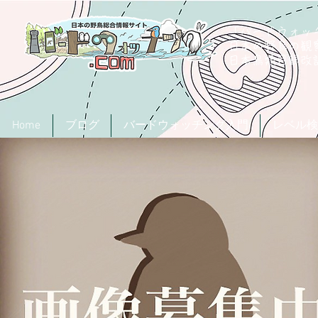
「バードウォッチ
日本の野鳥の観
​日本鳥類目録
Home
ブログ
バードウォッチング入門
レベル検