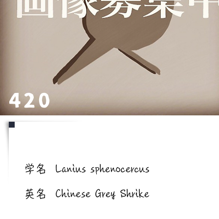
420
学名/英名
学名
Lanius sphenocercus
英名
Chinese Grey Shrike