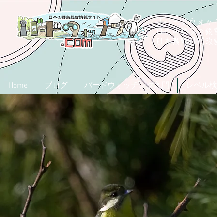
「バードウォッチ
日本の野鳥の観
​日本鳥類目録
Home
ブログ
バードウォッチング入門
レベル検