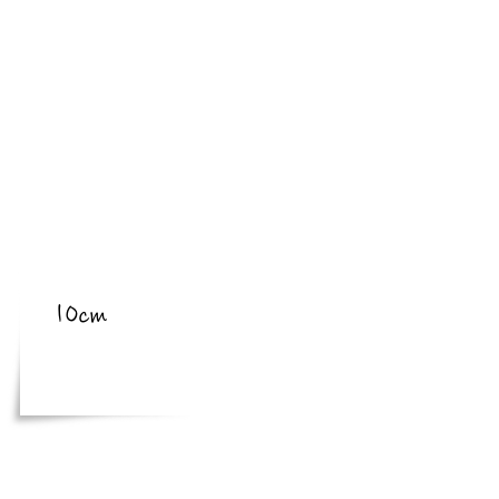
​亜種
​体長
10cm