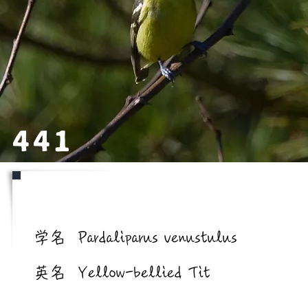
441
学名/英名
学名
Pardaliparus venustulus
英名
Yellow-bellied Tit