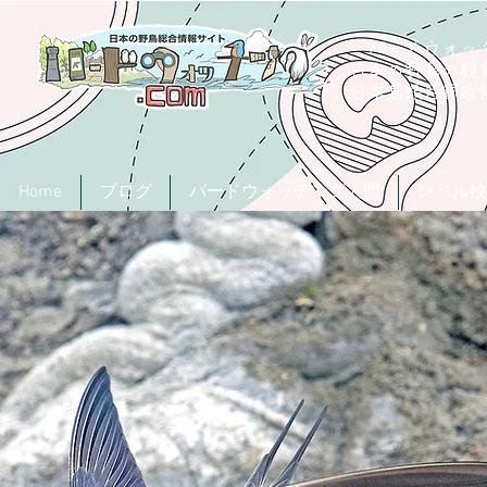
「バードウォッチ
日本の野鳥の観
​日本鳥類目録
Home
ブログ
バードウォッチング入門
レベル検