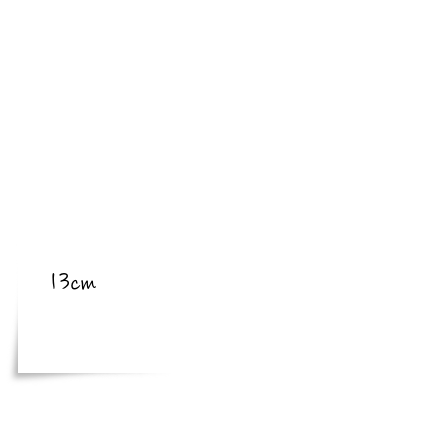
​亜種
​体長
13cm