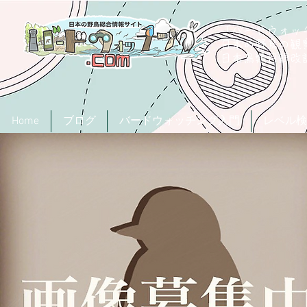
「バードウォッチ
日本の野鳥の観
​日本鳥類目録
Home
ブログ
バードウォッチング入門
レベル検