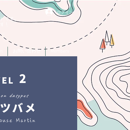
ログイン
トです。
す！
um
お問い合わせ
Members
2
VEL
hon dasypus
ツバメ
ouse Martin