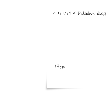
​亜種
イワツバメ Delichon dasypu
​体長
13cm