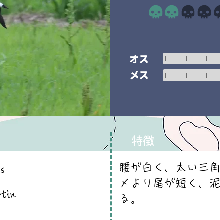
平均評価 2 /5
オス
メス
特徴
腰が白く、太い三
s
メより尾が短く、
rtin
る。