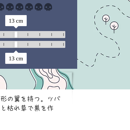
まだ評価はありません
13
cm
13
cm
角形の翼を持つ。ツバ
泥と枯れ草で巣を作