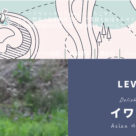
「バードウォッチング.com」へようこそ！
日本の野鳥の観察難易度などの情報を配信するサイ
​日本鳥類目録改訂第７版と第８版
をカバーしていま
ッチング入門
レベル検索
名前検索
種類別
For
LE
Delic
イワ
Asian H