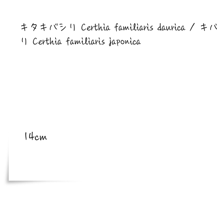
​亜種
キタキバシリ Certhia familiaris daurica / 
リ Certhia familiaris japonica
​体長
14cm