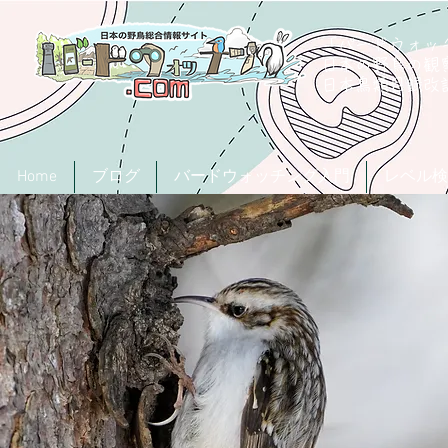
「バードウォッチ
日本の野鳥の観
​日本鳥類目録
Home
ブログ
バードウォッチング入門
レベル検