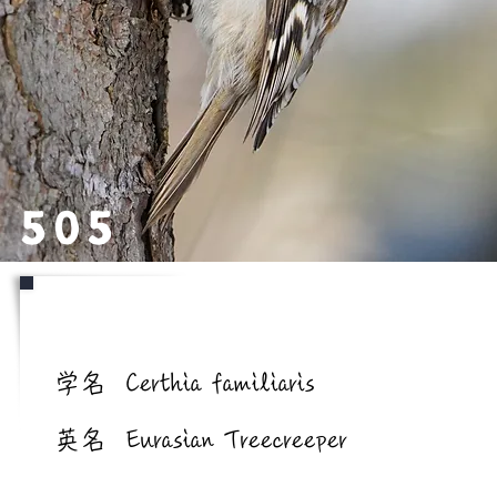
505
学名/英名
学名
Certhia familiaris
英名
Eurasian Treecreeper