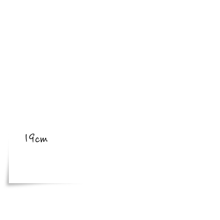
​亜種
​体長
19cm