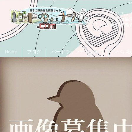
「バードウォッチ
日本の野鳥の観
​日本鳥類目録
Home
ブログ
バードウォッチング入門
レベル検