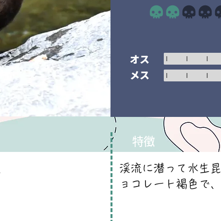
平均評価 2 /5
オス
メス
特徴
渓流に潜って水生
i
ョコレート褐色で