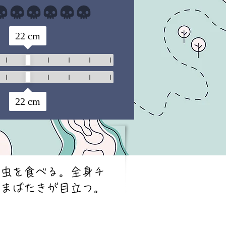
まだ評価はありません
22
cm
22
cm
昆虫を食べる。全身チ
、まばたきが目立つ。