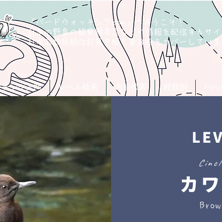
「バードウォッチング.com」へようこそ！
日本の野鳥の観察難易度などの情報を配信するサイ
​日本鳥類目録改訂第７版と第８版
をカバーしていま
ッチング入門
レベル検索
名前検索
種類別
For
LE
Cincl
カワ
Brow