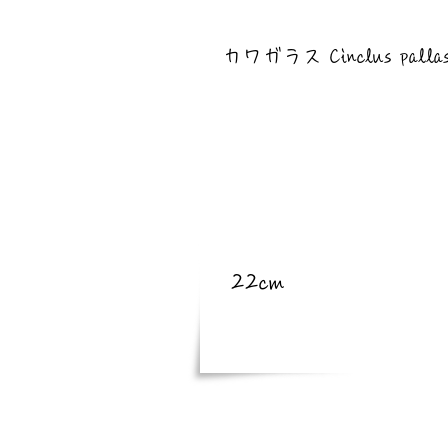
​亜種
カワガラス Cinclus pallasii
​体長
22cm