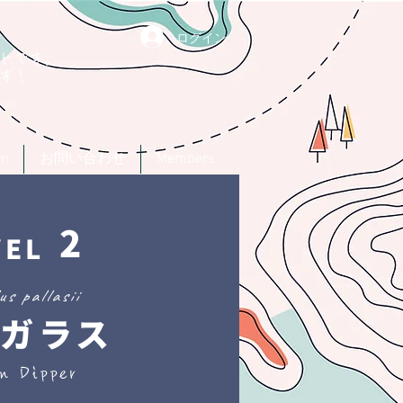
ログイン
トです。
す！
um
お問い合わせ
Members
2
VEL
us pallasii
ガラス
n Dipper