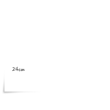
​亜種
​体長
24cm