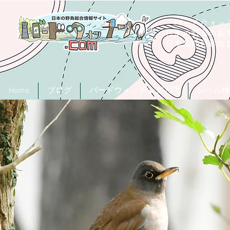
「バードウォッチ
日本の野鳥の観
​日本鳥類目録
Home
ブログ
バードウォッチング入門
レベル検