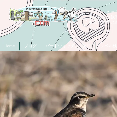
「バードウォッチ
日本の野鳥の観
​日本鳥類目録
Home
ブログ
バードウォッチング入門
レベル検