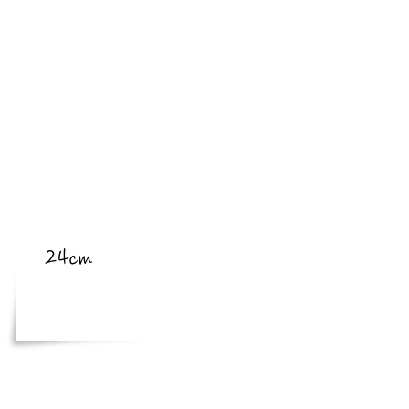
​亜種
​体長
24cm