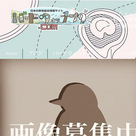
「バードウォッチ
日本の野鳥の観
​日本鳥類目録
Home
ブログ
バードウォッチング入門
レベル検