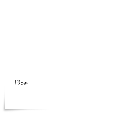
​亜種
​体長
13cm