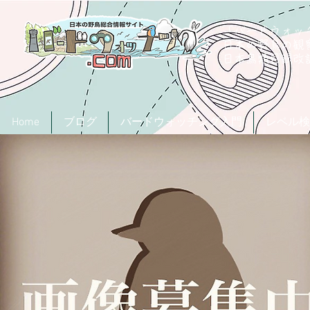
「バードウォッチ
日本の野鳥の観
​日本鳥類目録
Home
ブログ
バードウォッチング入門
レベル検