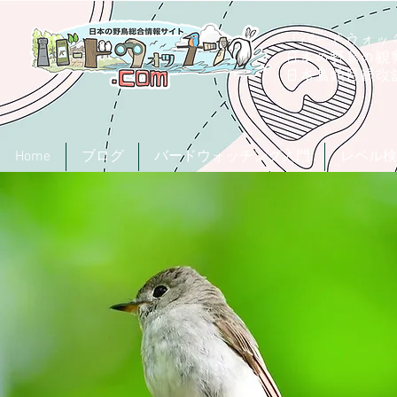
「バードウォッチ
日本の野鳥の観
​日本鳥類目録
Home
ブログ
バードウォッチング入門
レベル検