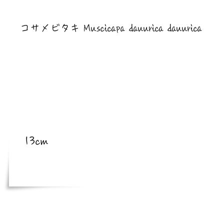
​亜種
コサメビタキ Muscicapa dauurica dauurica
​体長
13cm