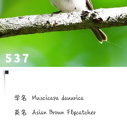
537
学名/英名
学名
Muscicapa dauurica
英名
Asian Brown Flycatcher